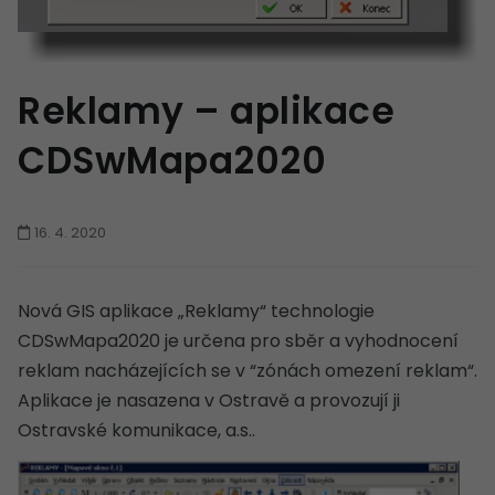
FAQ
KONTAKT
Reklamy – aplikace
Hledat
Hledat
na
webu
na
webu
CDSwMapa2020
16. 4. 2020
Nová GIS aplikace „Reklamy“ technologie
CDSwMapa2020 je určena pro sběr a vyhodnocení
reklam nacházejících se v “zónách omezení reklam“.
Aplikace je nasazena v Ostravě a provozují ji
Ostravské komunikace, a.s..