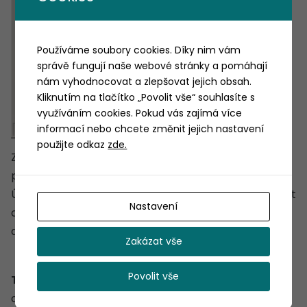
Používáme soubory cookies. Díky nim vám
správě fungují naše webové stránky a pomáhají
nám vyhodnocovat a zlepšovat jejich obsah.
Kliknutím na tlačítko „Povolit vše“ souhlasíte s
využíváním cookies. Pokud vás zajímá více
informací nebo chcete změnit jejich nastavení
použijte odkaz
zde.
Zjišťování parcely, na které se reklama nachází
probíhá automaticky ze systémové vrstvy parcel.
Údaje o vlastníku se zjišťují z portálu ČÚZK. Příslušnost
Nastavení
objektu reklamy do zóny omezení probíhá rovněž
automaticky dle pozice umístění v mapě.
Zakázat vše
Povolit vše
Třetí vrstva
bodového charakteru slouží k umístění
odstraněných reklam.