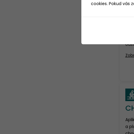
cookies. Pokud vás 
EV
Evid
ods
Zobr
C
Apli
a pl
chod