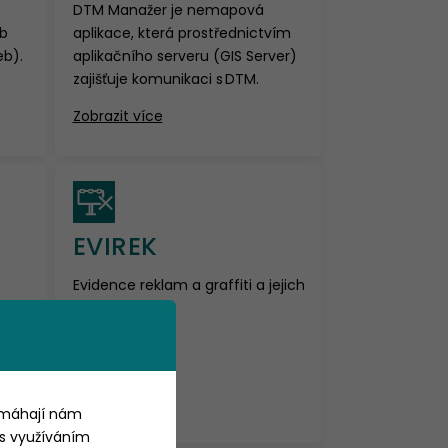
DTM Manažer je nemapová
b
aplikace, která prostřednictvím
b).
aplikačního serveru (GIS Server)
zajišťuje komunikaci s DTM.
Zobrazit více
EVIREK
Evidence reklam a graffiti a jejich
odstraňování.
Zobrazit více
omáhají nám
 s využíváním