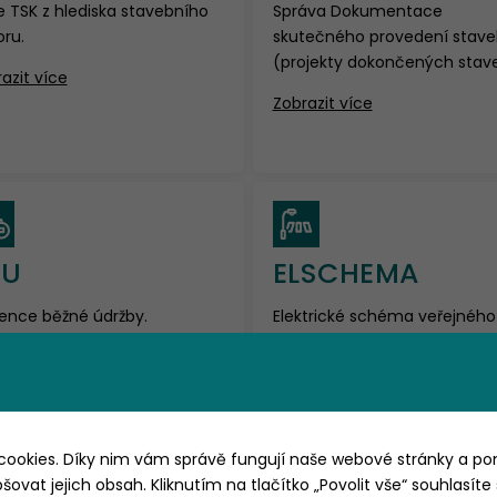
 TSK z hlediska stavebního
Správa Dokumentace
ru.
skutečného provedení stave
(projekty dokončených stave
azit více
Zobrazit více
BU
ELSCHEMA
ence běžné údržby.
Elektrické schéma veřejného
rmace pro aktualizaci
osvětlení.
hnického pasportu
Zobrazit více
unikací (TEPAOS) a podklad
fakturaci.
azit více
ookies. Díky nim vám správě fungují naše webové stránky a p
ovat jejich obsah. Kliknutím na tlačítko „Povolit vše“ souhlasíte