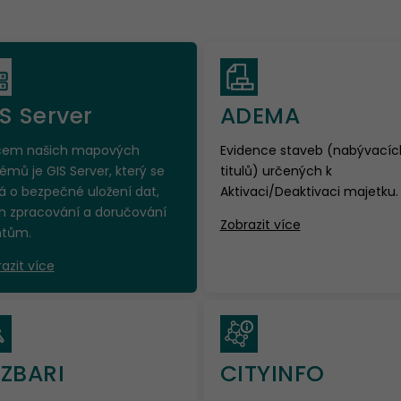
S Server
ADEMA
cem našich mapových
Evidence staveb (nabývacíc
émů je GIS Server, který se
titulů) určených k
á o bezpečné uložení dat,
Aktivaci/Deaktivaci majetku.
ch zpracování a doručování
Zobrazit více
ntům.
azit více
ZBARI
CITYINFO