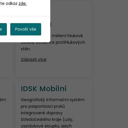
ijte odkaz
zde.
HLUKOM
e
Povolit vše
níků
Sledování míst měření hlukové
zátěže, evidence protihlukových
stěn.
Zobrazit více
IDSK Mobilní
tém
Geografický informační systém
pro pasportizaci prvků
integrované dopravy
Středočeského kraje (uzly,
zastávkové sloupky, jejich