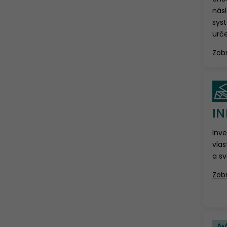
nás
sys
urče
Zobr
I
Inv
vlas
a sv
Zobr