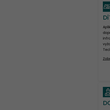
Di
Apli
dop
infr
vyža
Tec
Zobr
D