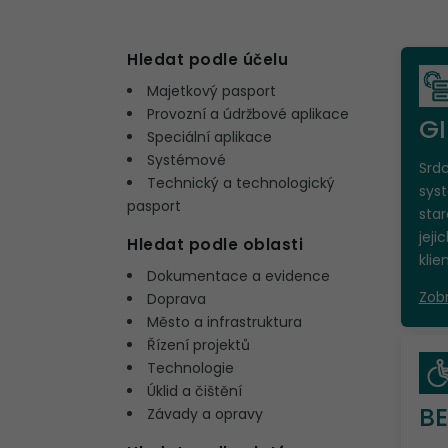
Hledat podle účelu
Majetkový pasport
Provozní a údržbové aplikace
GI
Speciální aplikace
Systémové
Srd
Technický a technologický
syst
pasport
star
jeji
Hledat podle oblasti
klie
Dokumentace a evidence
Zobr
Doprava
Město a infrastruktura
Řízení projektů
Technologie
Úklid a čištění
BE
Závady a opravy