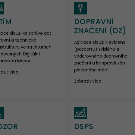
TiM
DOPRAVNÍ
ZNAČENÍ (DZ)
kace slouží ke správě dat
ravní a technické
Aplikace slouží k evidenci
astruktury ve strukturách
(pasportu) svislého a
dovaných Digitální
vodorovného dopravního
hnickou Mapou.
značení a ke správě zón
placeného stání.
azit více
Zobrazit více
OZOR
DSPS