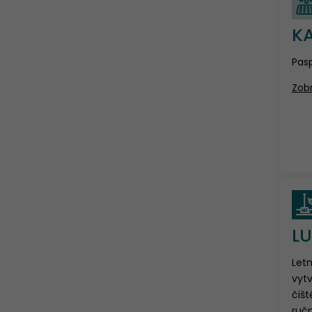
KA
Pasp
Zobr
L
Letn
vytv
čišt
ruč