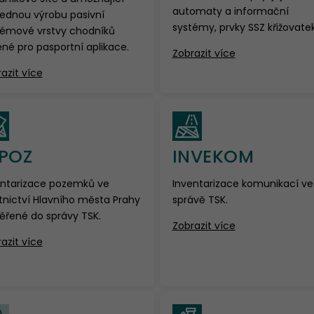
automaty a informační
lednou výrobu pasivní
systémy, prvky SSZ křižovatek
témové vrstvy chodníků
né pro pasportní aplikace.
Zobrazit více
azit více
NPOZ
INVEKOM
entarizace pozemků ve
Inventarizace komunikací ve
tnictví Hlavního města Prahy
správě TSK.
ěřené do správy TSK.
Zobrazit více
azit více