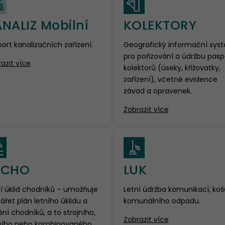
NALIZ Mobilní
KOLEKTORY
ort kanalizačních zařízení.
Geografický informační sys
pro pořizování a údržbu pasp
azit více
kolektorů (úseky, křižovatky,
zařízení), včetně evidence
závad a opravenek.
Zobrazit více
UCHO
LUK
í úklid chodníků – umožňuje
Letní údržba komunikací, koš
ářet plán letního úklidu a
komunálního odpadu.
ění chodníků, a to strojního,
Zobrazit více
ního nebo kombinovaného.