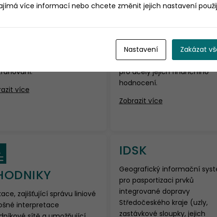
zajímá více informací nebo chcete změnit jejich nastavení použ
IREK Mobilní
EVKOFIN
Nastavení
Zakázat vš
ence reklam a graffiti a jejich
Evidence komunikací a chod
traňování.
pro účely jejich finančního
hodnocení.
azit více
Zobrazit více
IDSK
Geografický informační sys
HODNIKY
pro pasportizaci prvků
integrované dopravy
kace, zajišťující správu liniové
Středočeského kraje (uzly,
ošné interpretace
zastávkové sloupky, jejich
níkové sítě a umožňující