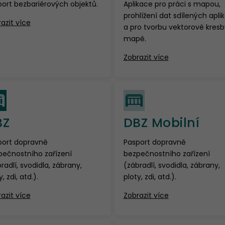
ort bezbariérových objektů.
Aplikace pro práci s mapou,
prohlížení dat sdílených apli
azit více
a pro tvorbu vektorové kresb
mapě.
Zobrazit více
BZ
DBZ Mobilní
port dopravně
Pasport dopravně
pečnostního zařízení
bezpečnostního zařízení
radlí, svodidla, zábrany,
(zábradlí, svodidla, zábrany,
, zdi, atd.).
ploty, zdi, atd.).
azit více
Zobrazit více