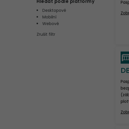
Hledat podle platformy
Pasp
Desktopové
Zobr
Mobilní
Webové
Zrušit filtr
D
Pas
bez
(záb
ploty
Zobr