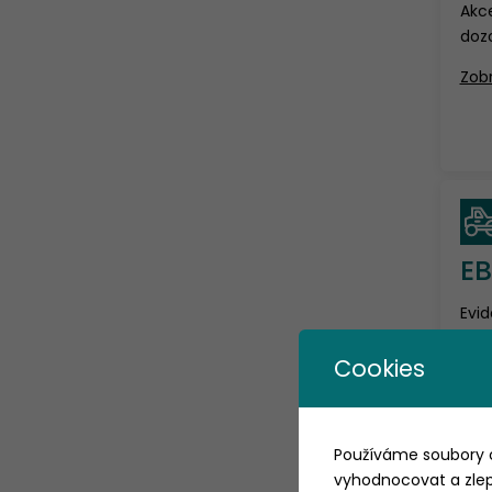
Akce
dozo
Zobr
E
Evid
Info
tec
Cookies
kom
pro 
Zobr
Používáme soubory c
vyhodnocovat a zlepš