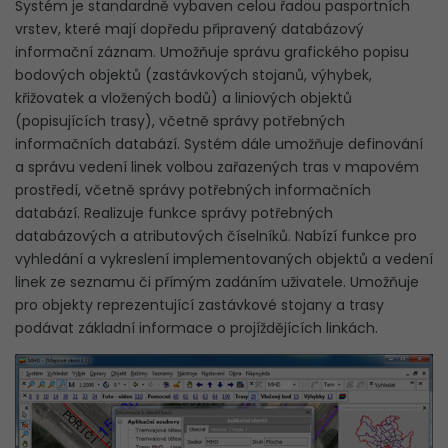
Systém je standardně vybaven celou řadou pasportních
FAQ
vrstev, které mají dopředu připravený databázový
informační záznam. Umožňuje správu grafického popisu
KONTAKT
bodových objektů (zastávkových stojanů, výhybek,
Hledat
křižovatek a vložených bodů) a liniových objektů
Hledat
na
webu
na
(popisujících trasy), včetně správy potřebných
webu
informačních databází. Systém dále umožňuje definování
a správu vedení linek volbou zařazených tras v mapovém
prostředí, včetně správy potřebných informačních
databází. Realizuje funkce správy potřebných
databázových a atributových číselníků. Nabízí funkce pro
vyhledání a vykreslení implementovaných objektů a vedení
linek ze seznamu či přímým zadáním uživatele. Umožňuje
pro objekty reprezentující zastávkové stojany a trasy
podávat základní informace o projíždějících linkách.