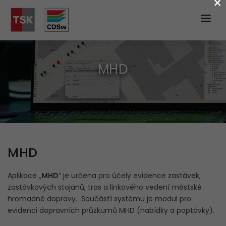
×
ÚVOD
PRODUKTY
MHD
SLUŽBY
Vývoj a úprava nových aplikací
Pořizování dat
MHD
Servisní činnost
Hosting map
Aplikace „
MHD
“ je určena pro účely evidence zastávek,
zastávkových stojanů, tras a linkového vedení městské
Školení a konzultace
hromadné dopravy. Součástí systému je modul pro
evidenci dopravních průzkumů MHD (nabídky a poptávky).
PODPORA