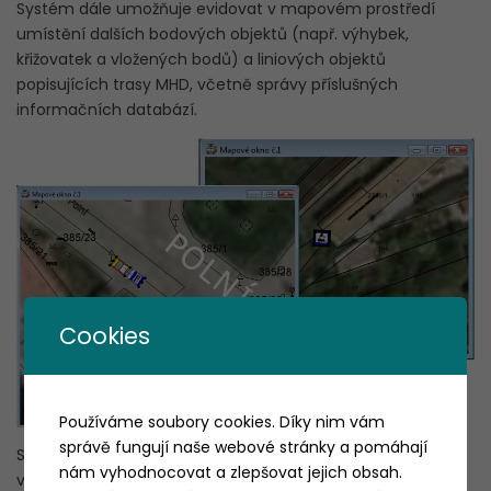
Systém dále umožňuje evidovat v mapovém prostředí
umístění dalších bodových objektů (např. výhybek,
křižovatek a vložených bodů) a liniových objektů
popisujících trasy MHD, včetně správy příslušných
informačních databází.
Cookies
Používáme soubory cookies. Díky nim vám
správě fungují naše webové stránky a pomáhají
Systém rovněž umožňuje definování a správu vedení linek
nám vyhodnocovat a zlepšovat jejich obsah.
volbou zařazených tras v mapovém prostředí, včetně