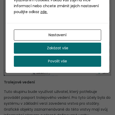
využíváním cookies. Pokud vás zajímá více
informací nebo chcete změnit jejich nastavení
použijte odkaz
zde.
Nastavení
Zakázat vše
Povolit vše
Trolejové vedení
Tuto skupinu bude využívat uživatel, který potřebuje
provádět pasport trolejového vedení. Pro tyto účely byla do
systému v základní verzi zavedena vrstva pro stožáry.
Grafické objekty zaznamenávané do této vrstvy mají svůj