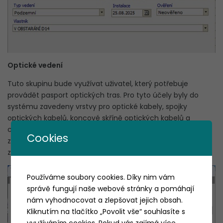
Optické vedení
Tuto skupinu bude využívat uživatel, který potřebuje
provádět pasport optických tras. Pro tyto účely byly do
systému zavedeny vrstvy pro optické kabely, spojky
optických kabelů, koncové skříně optických kabelů a
chráničky optických kabelů. Grafické objekty
Cookies
zaznamenávané do těchto vrstev mají svůj informační
záznam a přesně definované vazby.
Používáme soubory cookies. Díky nim vám
správě fungují naše webové stránky a pomáhají
nám vyhodnocovat a zlepšovat jejich obsah.
Kliknutím na tlačítko „Povolit vše“ souhlasíte s