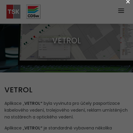
×
ÚVOD
PRODUKTY
VETROL
SLUŽBY
Vývoj a úprava nových aplikací
Pořizování dat
VETROL
Servisní činnost
Hosting map
Aplikace „
VETROL“
byla vyvinuta pro účely pasportizace
kabelového vedení, trolejového vedení, reklam umístěných
Školení a konzultace
na stožárech a optického vedení.
PODPORA
Aplikace „
VETROL“
je standardně vybavena několika