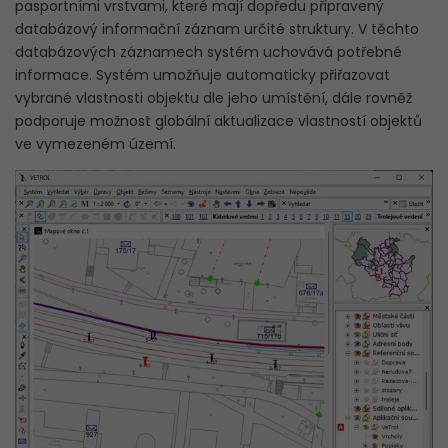
pasportními vrstvami, které mají dopředu připravený
FAQ
databázový informační záznam určité struktury. V těchto
databázových záznamech systém uchovává potřebné
KONTAKT
informace. Systém umožňuje automaticky přiřazovat
Hledat
vybrané vlastnosti objektu dle jeho umístění, dále rovněž
Hledat
na
webu
na
podporuje možnost globální aktualizace vlastností objektů
webu
ve vymezeném území.